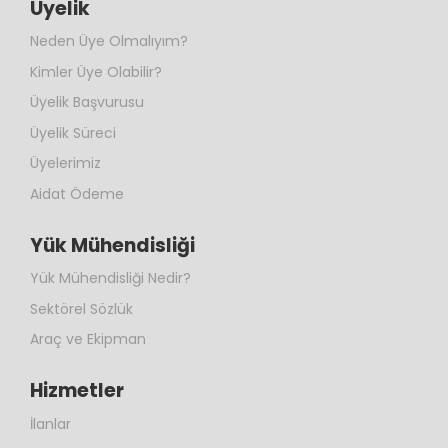
Üyelik
Neden Üye Olmalıyım?
Kimler Üye Olabilir?
Üyelik Başvurusu
Üyelik Süreci
Üyelerimiz
Aidat Ödeme
Yük Mühendisliği
Yük Mühendisliği Nedir?
Sektörel Sözlük
Araç ve Ekipman
Hizmetler
İlanlar