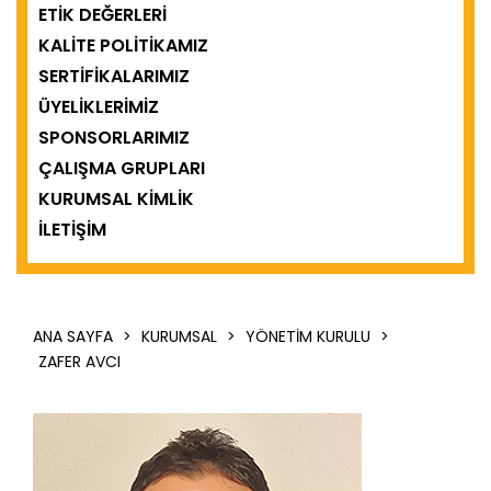
ETIK DEĞERLERI
KALITE POLITIKAMIZ
SERTIFIKALARIMIZ
ÜYELIKLERIMIZ
SPONSORLARIMIZ
ÇALIŞMA GRUPLARI
KURUMSAL KIMLIK
İLETIŞIM
ANA SAYFA
>
KURUMSAL
>
YÖNETIM KURULU
>
ZAFER AVCI