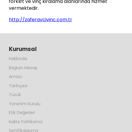
forklift ve vinç kiralama alanlarında hizmet
vermektedir.
http://zaferavcivinc.com.tr
Kurumsal
Hakkında
Başkan Mesajı
Amacı
Tarihçesi
Tüzük
Yönetim Kurulu
Etik Değerleri
Kalite Politikamız
Sertifikalarımız