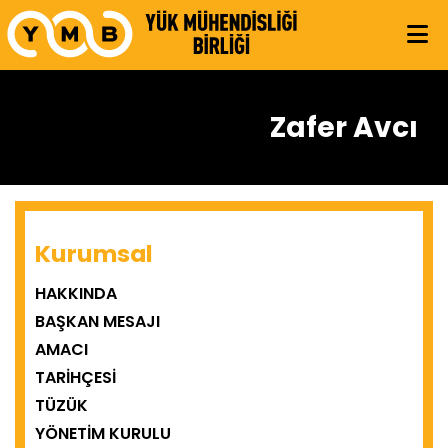
Zafer Avcı
Kurumsal
HAKKINDA
BAŞKAN MESAJI
AMACI
TARIHÇESI
TÜZÜK
YÖNETIM KURULU